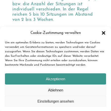
bzw. die Anzahl der Sitzungen ist
individuell verschieden. In der Regel
reichen 5 bis 10 Sitzungen im Abstand
von 2 bis 3 Wochen.
Schweigepflicht
Cookie-Zustimmung verwalten
Ihre persönlichen Daten unterliegen
nach §203 StGB der Schweigepflicht und
Um ein optimales Erlebnis zu bieten, werden Technologien wie Cookies
werden selbstverständlich vertraulich
verwendet, um Geräteinformationen zu speichern und/oder darauf
behandelt.
zuzugreifen. Wenn Sie diesen Technologien zustimmen, werden Daten wie
das Surfverhalten oder eindeutige IDs auf dieser Website verarbeitet.
Wenn Sie Ihre Zustimmung nicht erteilen oder zurückziehen, können
bestimmte Merkmale und Funktionen beeinträchtigt werden.
Akzeptieren
Sarah Sämann-Luy
Praxis für systemische Einzel- und Paartherapie
Ablehnen
Entengrabenstraße 2, 73728 Esslingen
Tel.:
0711/ 75 48 92 25
,
info@saemann-luy.de
Einstellungen ansehen